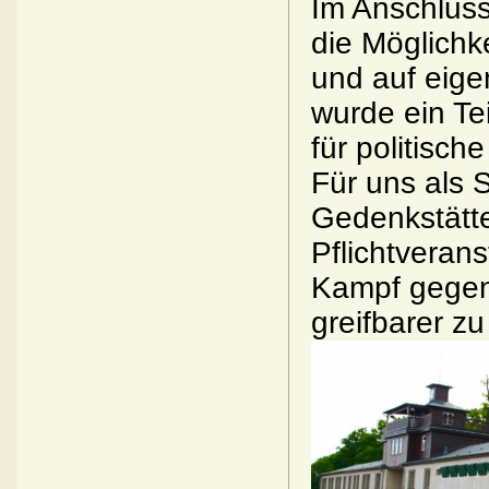
Im Anschluss
die Möglichk
und auf eig
wurde ein Te
für politisch
Für uns als S
Gedenkstätte
Pflichtveran
Kampf gegen
greifbarer z